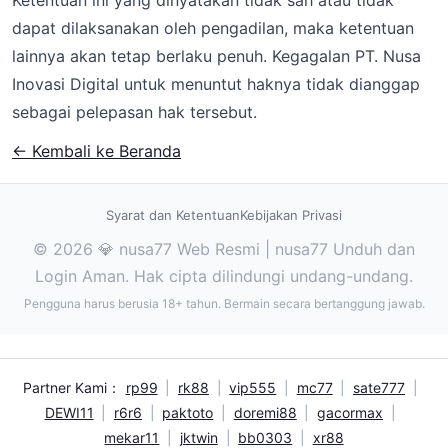
Ketentuan ini yang dinyatakan tidak sah atau tidak
dapat dilaksanakan oleh pengadilan, maka ketentuan
lainnya akan tetap berlaku penuh. Kegagalan PT. Nusa
Inovasi Digital untuk menuntut haknya tidak dianggap
sebagai pelepasan hak tersebut.
← Kembali ke Beranda
Syarat dan Ketentuan
Kebijakan Privasi
© 2026 💎 nusa77 Web Resmi | nusa77 Unduh dan
Login Aman. Hak cipta dilindungi undang-undang.
Pengguna harus berusia 18+ tahun. Bermain secara bertanggung jawab.
Partner Kami：
rp99
|
rk88
|
vip555
|
mc77
|
sate777
|
DEWI11
|
r6r6
|
paktoto
|
doremi88
|
gacormax
|
mekar11
|
jktwin
|
bb0303
|
xr88