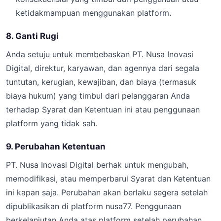
ketidakmampuan menggunakan platform.
8. Ganti Rugi
Anda setuju untuk membebaskan PT. Nusa Inovasi
Digital, direktur, karyawan, dan agennya dari segala
tuntutan, kerugian, kewajiban, dan biaya (termasuk
biaya hukum) yang timbul dari pelanggaran Anda
terhadap Syarat dan Ketentuan ini atau penggunaan
platform yang tidak sah.
9. Perubahan Ketentuan
PT. Nusa Inovasi Digital berhak untuk mengubah,
memodifikasi, atau memperbarui Syarat dan Ketentuan
ini kapan saja. Perubahan akan berlaku segera setelah
dipublikasikan di platform nusa77. Penggunaan
berkelanjutan Anda atas platform setelah perubahan