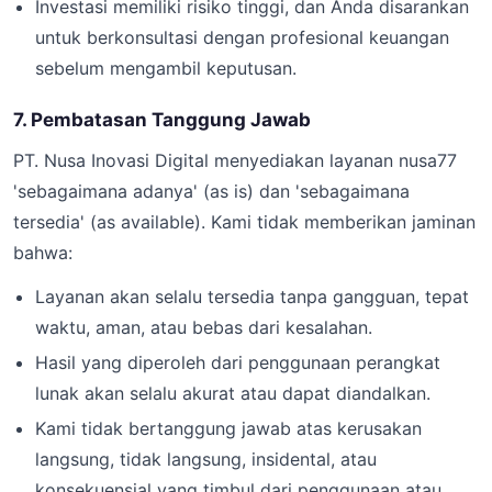
Investasi memiliki risiko tinggi, dan Anda disarankan
untuk berkonsultasi dengan profesional keuangan
sebelum mengambil keputusan.
7. Pembatasan Tanggung Jawab
PT. Nusa Inovasi Digital menyediakan layanan nusa77
'sebagaimana adanya' (as is) dan 'sebagaimana
tersedia' (as available). Kami tidak memberikan jaminan
bahwa:
Layanan akan selalu tersedia tanpa gangguan, tepat
waktu, aman, atau bebas dari kesalahan.
Hasil yang diperoleh dari penggunaan perangkat
lunak akan selalu akurat atau dapat diandalkan.
Kami tidak bertanggung jawab atas kerusakan
langsung, tidak langsung, insidental, atau
konsekuensial yang timbul dari penggunaan atau