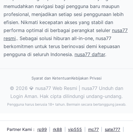
memudahkan navigasi bagi pengguna baru maupun
profesional, menjadikan setiap sesi penggunaan lebih
efisien. Nikmati kecepatan akses yang stabil dan
performa optimal di berbagai perangkat seluler
nusa77
resmi
.. Sebagai solusi hiburan all-in-one, nusa77
berkomitmen untuk terus berinovasi demi kepuasan
pengguna di seluruh Indonesia.
nusa77 daftar
.
Syarat dan Ketentuan
Kebijakan Privasi
© 2026 💎 nusa77 Web Resmi | nusa77 Unduh dan
Login Aman. Hak cipta dilindungi undang-undang.
Pengguna harus berusia 18+ tahun. Bermain secara bertanggung jawab.
Partner Kami：
rp99
|
rk88
|
vip555
|
mc77
|
sate777
|