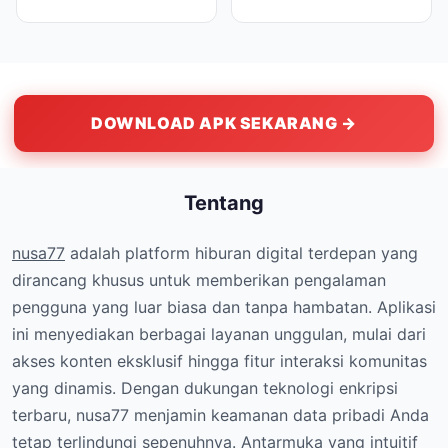
DOWNLOAD APK SEKARANG →
Tentang
nusa77
adalah platform hiburan digital terdepan yang
dirancang khusus untuk memberikan pengalaman
pengguna yang luar biasa dan tanpa hambatan. Aplikasi
ini menyediakan berbagai layanan unggulan, mulai dari
akses konten eksklusif hingga fitur interaksi komunitas
yang dinamis. Dengan dukungan teknologi enkripsi
terbaru, nusa77 menjamin keamanan data pribadi Anda
tetap terlindungi sepenuhnya. Antarmuka yang intuitif